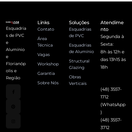
Links
Soluções
Atendime
Esquadria
Contato
Esquadrias
nto
s de PVC
de PVC
Segunda à
Área
e
Sexta:
Técnica
Esquadrias
Alumínio
de Alumínio
8h às 12h e
Vagas
e
das 13h15 às
Structural
Florianóp
Workshop
18h
Glazing
olis e
Garantia
Obras
Região
Sobre Nós
Verticais
(48) 3557-
1712
(WhatsApp
)
(48) 3557-
3712