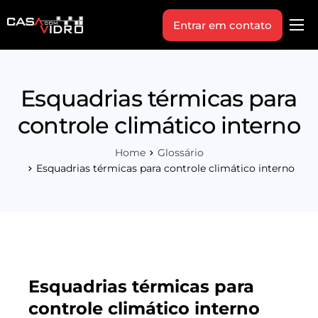
Entrar em contato
Produtos
Área Técnica
Esquadrias térmicas para
Indique+
controle climático interno
Blog
Home
Glossário
Workshop
Esquadrias térmicas para controle climático interno
Vagas
Sobre Nós
Esquadrias térmicas para
controle climático interno