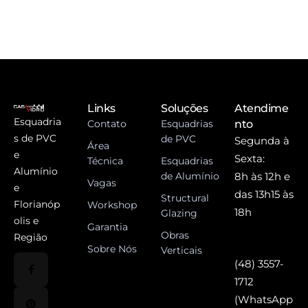
Links
Soluções
Atendime
Esquadria
Contato
Esquadrias
nto
s de PVC
de PVC
Segunda à
Área
e
Sexta:
Técnica
Esquadrias
Alumínio
de Alumínio
8h às 12h e
Vagas
e
das 13h15 às
Structural
Florianóp
Workshop
18h
Glazing
olis e
Garantia
Obras
Região
Sobre Nós
Verticais
(48) 3557-
1712
(WhatsApp