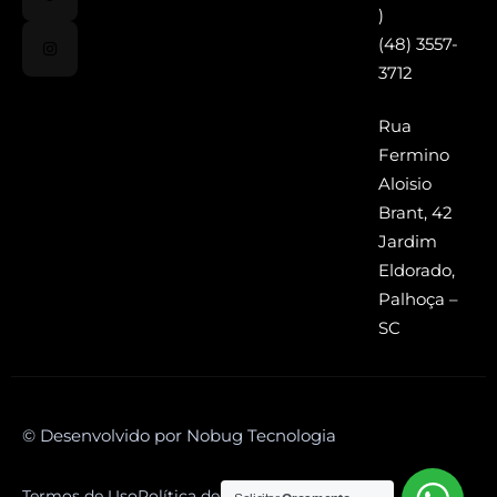
)
(48) 3557-
3712
Rua
Fermino
Aloisio
Brant, 42
Jardim
Eldorado,
Palhoça –
SC
© Desenvolvido por Nobug Tecnologia
Termos de Uso
Política de Privacidade