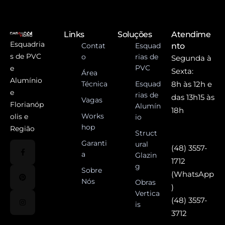
Links
Soluções
Atendime
Esquadria
Contat
Esquad
nto
s de PVC
o
rias de
Segunda à
PVC
e
Sexta:
Área
Alumínio
Técnica
Esquad
8h às 12h e
e
rias de
das 13h15 às
Vagas
Florianóp
Alumín
18h
Works
olis e
io
hop
Região
Struct
Garanti
ural
(48) 3557-
a
Glazin
1712
g
Sobre
(WhatsApp
Nós
Obras
)
Vertica
(48) 3557-
is
3712