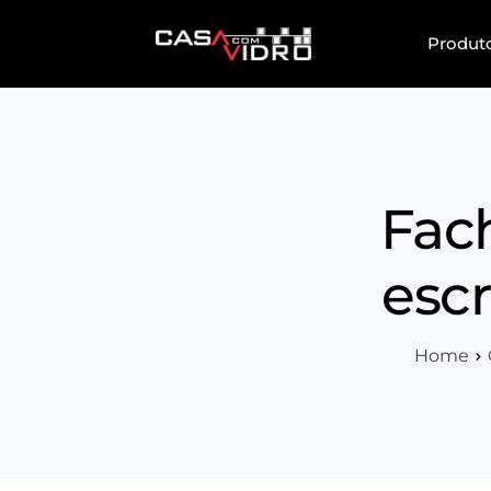
Produt
Fach
escr
Home