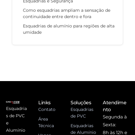
Esquadrias e Segurança
Como esquadrias ampliam a sensação de
continuidade entre dentro e fora
Esquadrias de alumínio para regiões de alta
umidade
Links
Soluções
Atendime
Esquadria
Contato
Esquadrias
nto
s de PVC
de PVC
Segunda à
Área
e
Sexta:
Técnica
Esquadrias
Alumínio
de Alumínio
8h às 12h e