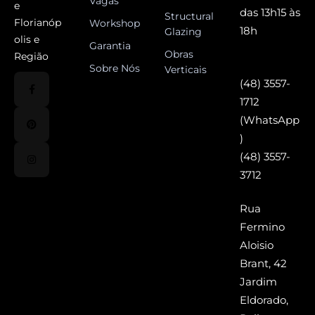
Vagas
e
das 13h15 às
Structural
Florianóp
Workshop
18h
Glazing
olis e
Garantia
Obras
Região
Sobre Nós
Verticais
(48) 3557-
1712
(WhatsApp
)
(48) 3557-
3712
Rua
Fermino
Aloisio
Brant, 42
Jardim
Eldorado,