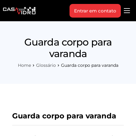
Entrar em contato
Produtos
Área Técnica
Guarda corpo para
Indique+
varanda
Blog
Home
Glossário
Guarda corpo para varanda
Workshop
Vagas
Sobre Nós
Guarda corpo para varanda