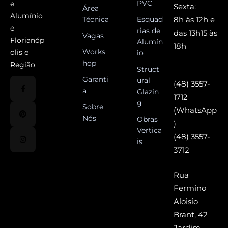
PVC
e
Sexta:
Área
Alumínio
Técnica
Esquad
8h às 12h e
e
rias de
das 13h15 às
Vagas
Florianóp
Alumín
18h
Works
olis e
io
hop
Região
Struct
Garanti
ural
(48) 3557-
a
Glazin
1712
g
Sobre
(WhatsApp
Nós
Obras
)
Vertica
(48) 3557-
is
3712
Rua
Fermino
Aloisio
Brant, 42
Jardim