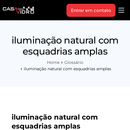
Entrar em contato
Produtos
Área Técnica
iluminação natural com
Indique+
esquadrias amplas
Blog
Home
Glossário
Workshop
iluminação natural com esquadrias amplas
Vagas
Sobre Nós
iluminação natural com
esquadrias amplas