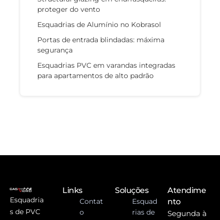
proteger do vento
Esquadrias de Alumínio no Kobrasol
Portas de entrada blindadas: máxima
segurança
Esquadrias PVC em varandas integradas
para apartamentos de alto padrão
Links
Soluções
Atendime
Esquadria
Contat
Esquad
nto
s de PVC
o
rias de
Segunda à