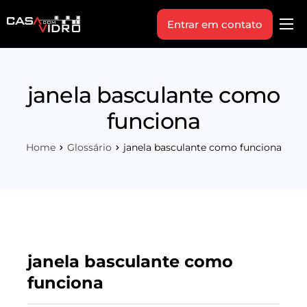
Entrar em contato
Produtos
Área Técnica
janela basculante como
Indique+
funciona
Blog
Home
Glossário
janela basculante como funciona
Workshop
Vagas
Sobre Nós
janela basculante como
funciona