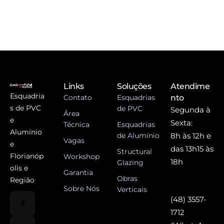
Links
Soluções
Atendime
Esquadria
Contato
Esquadrias
nto
s de PVC
de PVC
Segunda à
Área
e
Sexta:
Técnica
Esquadrias
Alumínio
de Alumínio
8h às 12h e
Vagas
e
das 13h15 às
Structural
Florianóp
Workshop
18h
Glazing
olis e
Garantia
Obras
Região
Sobre Nós
Verticais
(48) 3557-
1712