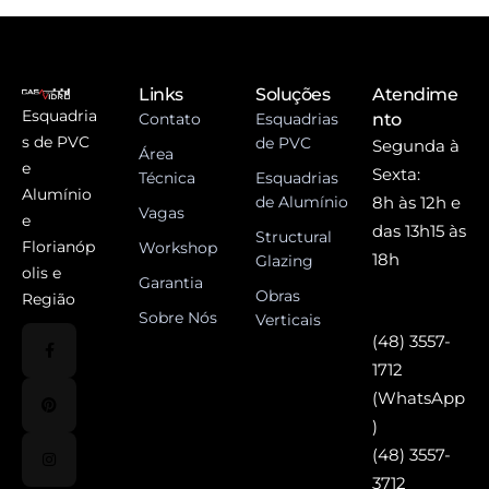
Links
Soluções
Atendime
Esquadria
Contato
Esquadrias
nto
s de PVC
de PVC
Segunda à
Área
e
Sexta:
Técnica
Esquadrias
Alumínio
de Alumínio
8h às 12h e
Vagas
e
das 13h15 às
Structural
Florianóp
Workshop
18h
Glazing
olis e
Garantia
Obras
Região
Sobre Nós
Verticais
(48) 3557-
1712
(WhatsApp
)
(48) 3557-
3712