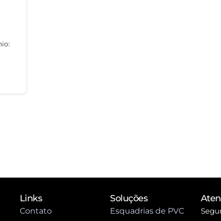
io:
Links
Soluções
Ate
Contato
Esquadrias de PVC
Segun