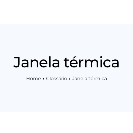
os
Área Técnica
Indique+
Blog
Workshop
Vagas
Sobre 
Janela térmica
Home
Glossário
Janela térmica