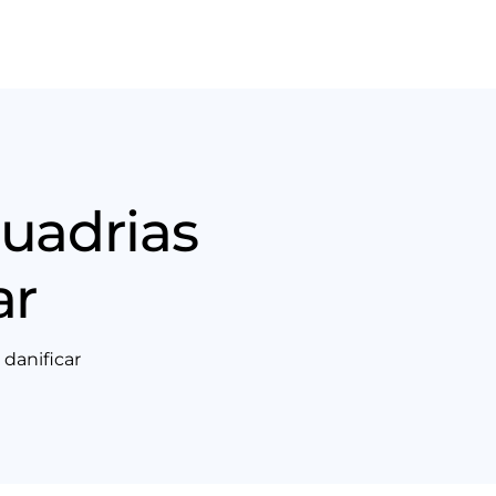
Nós
Entrar em contato
quadrias
ar
danificar