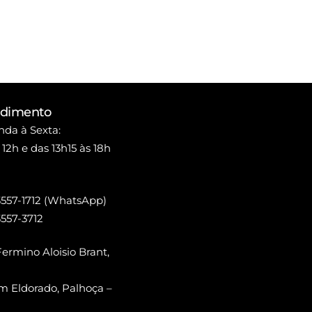
ndimento
da à Sexta:
 12h e das 13h15 às 18h
3557-1712 (WhatsApp)
3557-3712
ermino Aloisio Brant,
m Eldorado, Palhoça –