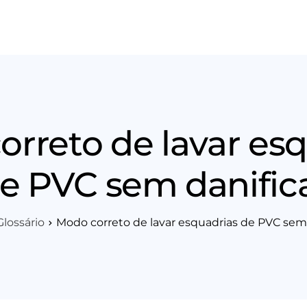
os
Área Técnica
Indique+
Blog
Workshop
Vagas
Sobre 
rreto de lavar es
e PVC sem danific
Glossário
Modo correto de lavar esquadrias de PVC sem 