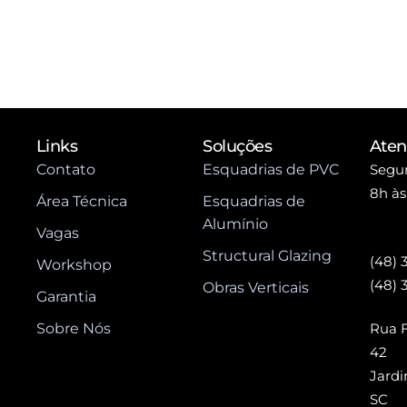
Links
Soluções
Ate
Contato
Esquadrias de PVC
Segun
8h às
Área Técnica
Esquadrias de
Alumínio
Vagas
Structural Glazing
(48) 
Workshop
(48) 
Obras Verticais
Garantia
Sobre Nós
Rua F
42
Jardi
SC