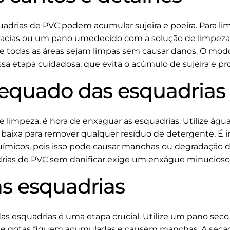
uadrias de PVC podem acumular sujeira e poeira. Para 
macias ou um pano umedecido com a solução de limpeza.
e todas as áreas sejam limpas sem causar danos. O modo
sa etapa cuidadosa, que evita o acúmulo de sujeira e prol
equado das esquadrias
de limpeza, é hora de enxaguar as esquadrias. Utilize á
aixa para remover qualquer resíduo de detergente. É i
uímicos, pois isso pode causar manchas ou degradação 
drias de PVC sem danificar exige um enxágue minucioso
s esquadrias
s esquadrias é uma etapa crucial. Utilize um pano seco
ue gotas fiquem acumuladas e causem manchas. A seca