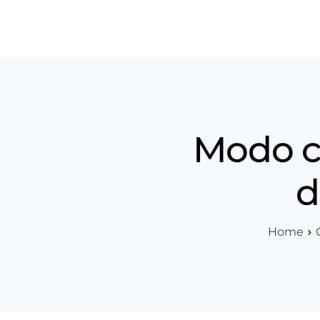
Produt
Modo co
d
Home