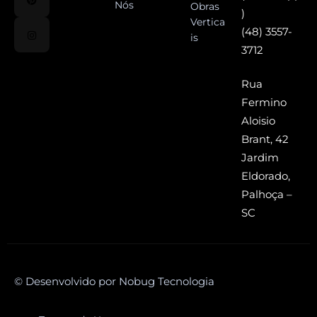
Nós
Obras
)
Vertica
(48) 3557-
is
3712
Rua
Fermino
Aloisio
Brant, 42
Jardim
Eldorado,
Palhoça –
SC
© Desenvolvido por Nobug Tecnologia