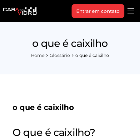
Entrar em contato
Produtos
Área Técnica
o que é caixilho
Indique+
Home
Glossário
o que é caixilho
Blog
Workshop
Vagas
Sobre Nós
o que é caixilho
O que é caixilho?