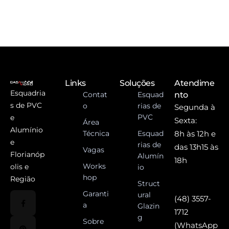
Links
Soluções
Atendime
Esquadria
Contat
Esquad
nto
s de PVC
o
rias de
Segunda à
PVC
e
Sexta:
Área
Alumínio
Técnica
Esquad
8h às 12h e
e
rias de
das 13h15 às
Vagas
Florianóp
Alumín
18h
Works
olis e
io
hop
Região
Struct
Garanti
ural
(48) 3557-
a
Glazin
1712
g
Sobre
(WhatsApp