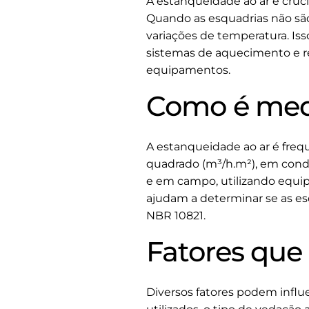
A estanqueidade ao ar é cruc
Quando as esquadrias não são
variações de temperatura. Is
sistemas de aquecimento e re
equipamentos.
Como é medi
A estanqueidade ao ar é fre
quadrado (m³/h.m²), em condi
e em campo, utilizando equi
ajudam a determinar se as e
NBR 10821.
Fatores que
Diversos fatores podem influ