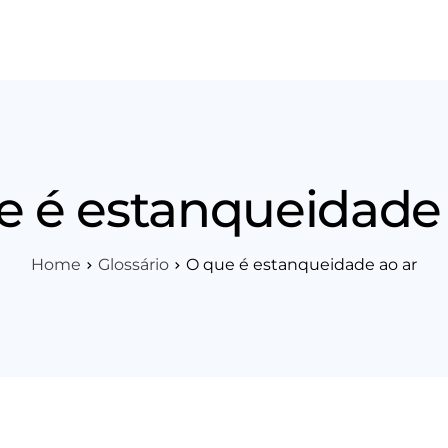
os
Área Técnica
Indique+
Blog
Workshop
Vagas
Sobre 
e é estanqueidade 
Home
Glossário
O que é estanqueidade ao ar