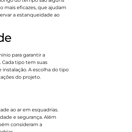
ao longo do tempo são alguns
o mais eficazes, que ajudam
servar a estanqueidade ao
de
nio para garantir a
. Cada tipo tem suas
e instalação. A escolha do tipo
cações do projeto.
dade ao ar em esquadrias.
idade e segurança. Além
ambém consideram a
drias.