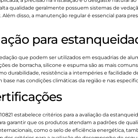
 aplicada, a precisão na instalação e o desgaste natural 
e alta qualidade geralmente possuem sistemas de vedaçã
. Além disso, a manutenção regular é essencial para pre
dação para estanqueida
vedação que podem ser utilizados em esquadrias de alumí
ções de borracha, silicone e espuma são as mais comuns
omo durabilidade, resistência a intempéries e facilidade d
 base nas condições climáticas da região e nas especifi
rtificações
0821 estabelece critérios para a avaliação da estanquei
ra garantir que os produtos atendam a padrões de qual
internacionais, como o selo de eficiência energética, t
dos critérios para a avaliação do desempenho de esqua