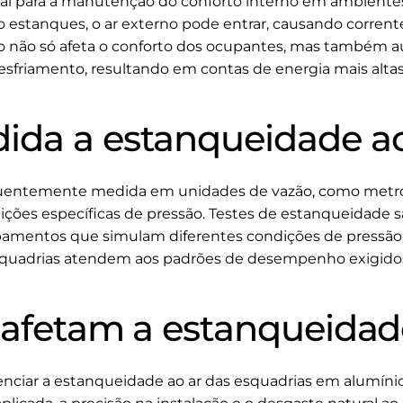
ial para a manutenção do conforto interno em ambientes 
 estanques, o ar externo pode entrar, causando corrente
so não só afeta o conforto dos ocupantes, mas também 
sfriamento, resultando em contas de energia mais alta
da a estanqueidade ao
quentemente medida em unidades de vazão, como metro
ções específicas de pressão. Testes de estanqueidade sã
pamentos que simulam diferentes condições de pressão 
squadrias atendem aos padrões de desempenho exigidos
 afetam a estanqueidad
enciar a estanqueidade ao ar das esquadrias em alumínio