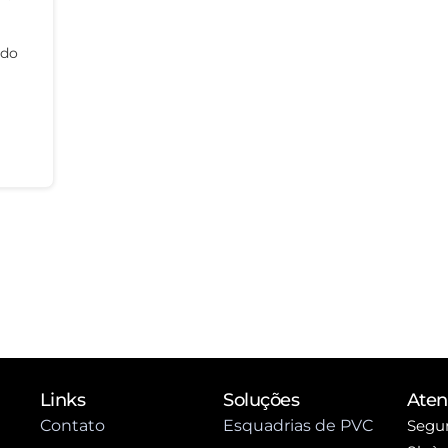
ndo
Links
Soluções
Ate
Contato
Esquadrias de PVC
Segun