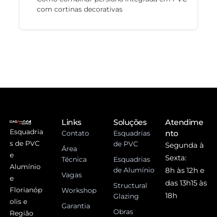
com cortinas decorativas
Links
Soluções
Atendime
Esquadria
Contato
Esquadrias
nto
s de PVC
de PVC
Segunda à
Área
e
Sexta:
Técnica
Esquadrias
Alumínio
de Alumínio
8h às 12h e
Vagas
e
das 13h15 às
Structural
Florianóp
Workshop
18h
Glazing
olis e
Garantia
Obras
Região