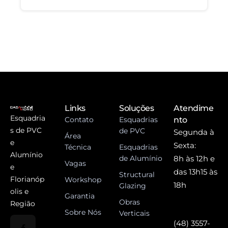
Links
Soluções
Atendime
Esquadria
Contato
Esquadrias
nto
s de PVC
de PVC
Segunda à
Área
e
Sexta:
Técnica
Esquadrias
Alumínio
de Alumínio
8h às 12h e
Vagas
e
das 13h15 às
Structural
Florianóp
Workshop
18h
Glazing
olis e
Garantia
Obras
Região
Sobre Nós
Verticais
(48) 3557-