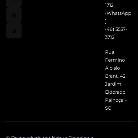
1712
(WhatsApp
)
(48) 3557-
3712
Rua
Fermino
Aloisio
Brant, 42
Jardim
Eldorado,
Palhoça –
SC
© Desenvolvido por Nobug Tecnologia