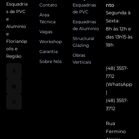
Esquadria
Contato
Esquadrias
nto
s de PVC
de PVC
Segunda à
Área
e
Sexta:
Técnica
Esquadrias
Alumínio
de Alumínio
8h às 12h e
Vagas
e
das 13h15 às
Structural
Florianóp
Workshop
18h
Glazing
olis e
Garantia
Obras
Região
Sobre Nós
Verticais
(48) 3557-
1712
(WhatsApp
)
(48) 3557-
3712
Rua
Fermino