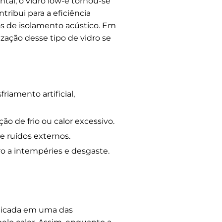
al, o vidro low-e tornou-se
ribui para a eficiência
os de isolamento acústico. Em
ização desse tipo de vidro se
iamento artificial,
o de frio ou calor excessivo.
e ruídos externos.
o a intempéries e desgaste.
plicada em uma das