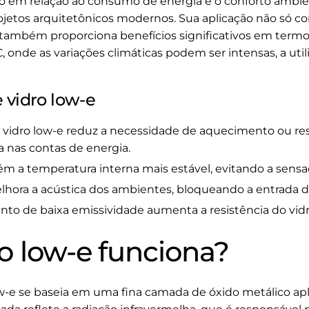
em relação ao consumo de energia e o conforto ambient
etos arquitetônicos modernos. Sua aplicação não só cont
s também proporciona benefícios significativos em term
, onde as variações climáticas podem ser intensas, a util
 vidro low-e
vidro low-e reduz a necessidade de aquecimento ou resfr
 nas contas de energia.
 a temperatura interna mais estável, evitando a sensaçã
hora a acústica dos ambientes, bloqueando a entrada d
to de baixa emissividade aumenta a resistência do vidr
o low-e funciona?
w-e se baseia em uma fina camada de óxido metálico a