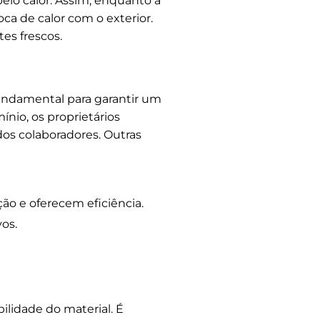
pelo calor. Assim, enquanto a
roca de calor com o exterior.
es frescos.
fundamental para garantir um
nio, os proprietários
os colaboradores. Outras
ão e oferecem eficiência.
os.
bilidade do material. É