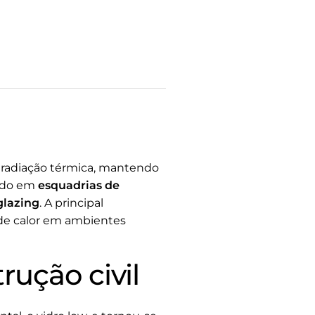
 a radiação térmica, mantendo
zado em
esquadrias de
glazing
. A principal
o de calor em ambientes
rução civil