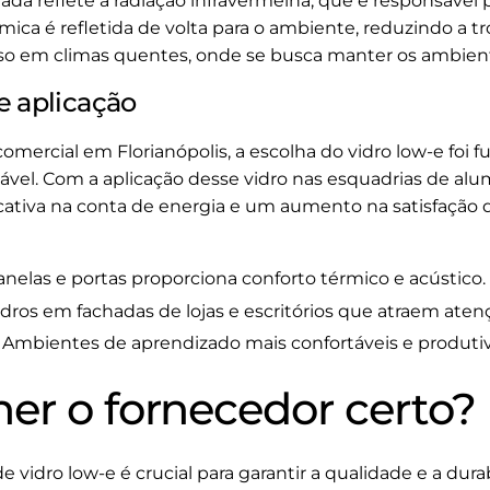
mada reflete a radiação infravermelha, que é responsável 
érmica é refletida de volta para o ambiente, reduzindo a t
so em climas quentes, onde se busca manter os ambient
e aplicação
mercial em Florianópolis, a escolha do vidro low-e foi 
vel. Com a aplicação desse vidro nas esquadrias de alumí
ativa na conta de energia e um aumento na satisfação d
nelas e portas proporciona conforto térmico e acústico.
dros em fachadas de lojas e escritórios que atraem atenç
Ambientes de aprendizado mais confortáveis e produtiv
er o fornecedor certo?
vidro low-e é crucial para garantir a qualidade e a dura