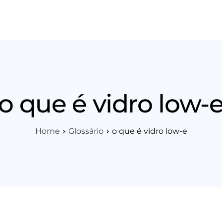
os
Área Técnica
Indique+
Blog
Workshop
Vagas
Sobre 
o que é vidro low-
Home
Glossário
o que é vidro low-e