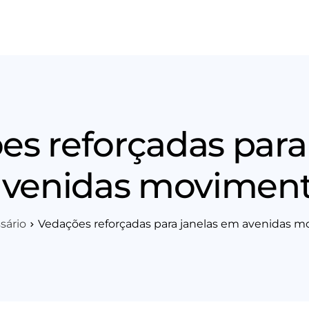
os
Área Técnica
Indique+
Blog
Workshop
Vagas
Sobre 
s reforçadas para
venidas movimen
sário
Vedações reforçadas para janelas em avenidas 