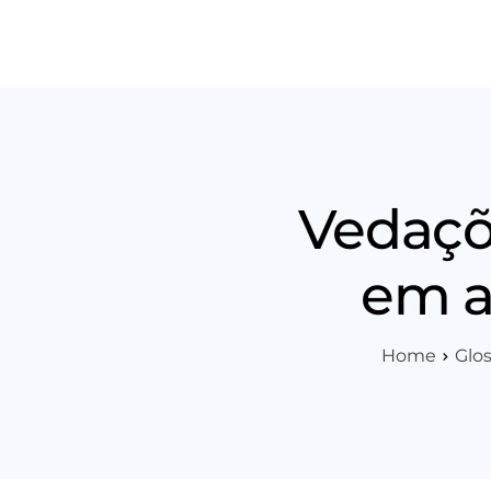
Produt
Vedaçõe
em a
Home
Glos