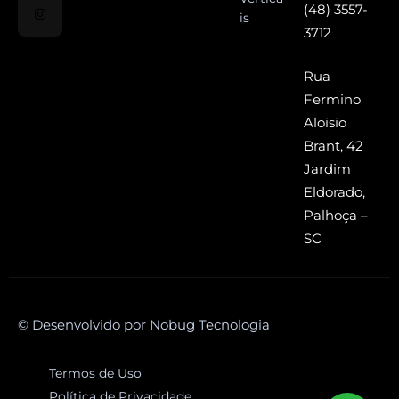
(48) 3557-
is
3712
Rua
Fermino
Aloisio
Brant, 42
Jardim
Eldorado,
Palhoça –
SC
© Desenvolvido por Nobug Tecnologia
Termos de Uso
Política de Privacidade