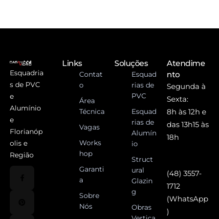
Links
Soluções
Atendime
Esquadria
Contat
Esquad
nto
s de PVC
o
rias de
Segunda à
PVC
e
Sexta:
Área
Alumínio
Técnica
Esquad
8h às 12h e
e
rias de
das 13h15 às
Vagas
Florianóp
Alumín
18h
Works
olis e
io
hop
Região
Struct
Garanti
ural
(48) 3557-
a
Glazin
1712
g
Sobre
(WhatsApp
Nós
Obras
)
Vertica