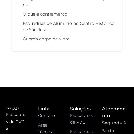
rua
O que é contramarco
Esquadrias de Alumínio no Centro Histórico
de São José
Guarda corpo de vidro
Links
Soluções
Atendime
Esquadria
Contato
Esquadrias
nto
s de PVC
de PVC
Segunda à
Área
e
Sexta:
Técnica
Esquadrias