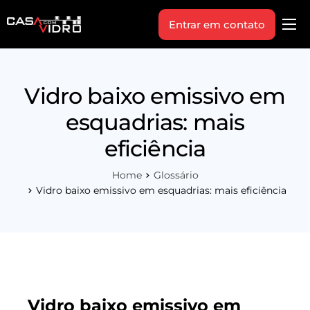
Entrar em contato
Produtos
Área Técnica
Vidro baixo emissivo em
Indique+
esquadrias: mais
Blog
eficiência
Workshop
Home
Glossário
Vagas
Vidro baixo emissivo em esquadrias: mais eficiência
Sobre Nós
Vidro baixo emissivo em