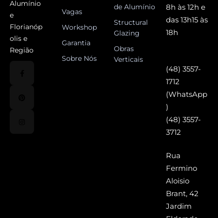
Alumínio
de Alumínio
8h às 12h e
Vagas
e
das 13h15 às
Structural
Florianóp
Workshop
18h
Glazing
olis e
Garantia
Obras
Região
Sobre Nós
Verticais
(48) 3557-
1712
(WhatsApp
)
(48) 3557-
3712
Rua
Fermino
Aloisio
Brant, 42
Jardim