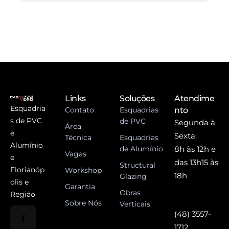
Links
Soluções
Atendime
Esquadria
Contato
Esquadrias
nto
s de PVC
de PVC
Segunda à
Área
e
Sexta:
Técnica
Esquadrias
Alumínio
de Alumínio
8h às 12h e
Vagas
e
das 13h15 às
Structural
Florianóp
Workshop
18h
Glazing
olis e
Garantia
Obras
Região
Sobre Nós
Verticais
(48) 3557-
1712