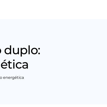
Nós
Entrar em contato
 duplo:
ética
ão energética