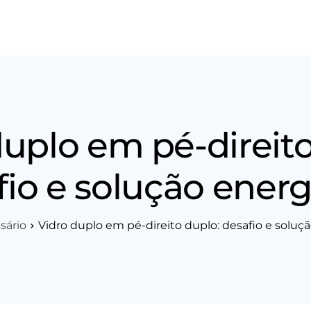
os
Área Técnica
Indique+
Blog
Workshop
Vagas
Sobre 
duplo em pé-direito
fio e solução energ
sário
Vidro duplo em pé-direito duplo: desafio e soluç