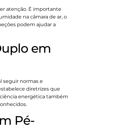
er atenção. É importante
 umidade na câmara de ar, o
peções podem ajudar a
 Duplo em
al seguir normas e
 estabelece diretrizes que
eficiência energética também
conhecidos.
em Pé-