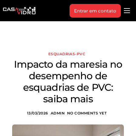
Entrar em contato
Produtos
Área Técnica
Indique+
ESQUADRIAS-PVC
Blog
Impacto da maresia no
Workshop
desempenho de
Vagas
esquadrias de PVC:
Sobre Nós
saiba mais
13/03/2026
ADMIN
NO COMMENTS YET