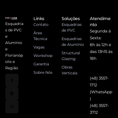
Links
Soluções
Atendime
Esquadria
Contato
Esquadrias
nto
s de PVC
de PVC
Segunda à
Área
e
Sexta:
Técnica
Esquadrias
Alumínio
de Alumínio
8h às 12h e
Vagas
e
das 13h15 às
Structural
Florianóp
Workshop
18h
Glazing
olis e
Garantia
Obras
Região
Sobre Nós
Verticais
(48) 3557-
1712
(WhatsApp
)
(48) 3557-
3712