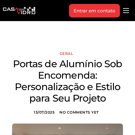
Entrar em contato
Produtos
Área Técnica
Indique+
GERAL
Blog
Portas de Alumínio Sob
Workshop
Encomenda:
Vagas
Personalização e Estilo
Sobre Nós
para Seu Projeto
13/07/2025
NO COMMENTS YET