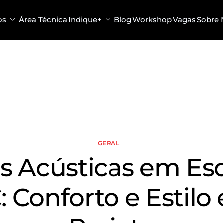
os
Área Técnica
Indique+
Blog
Workshop
Vagas
Sobre 
GERAL
s Acústicas em Es
: Conforto e Estilo