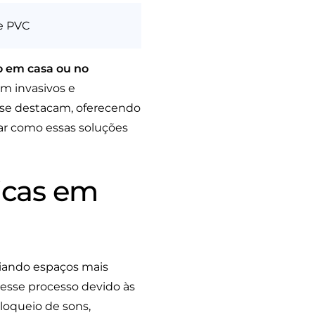
de PVC
o em casa ou no
m invasivos e
se destacam, oferecendo
ar como essas soluções
icas em
iando espaços mais
sse processo devido às
loqueio de sons,