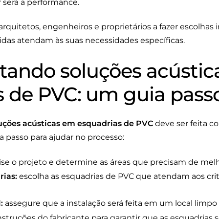
r será a performance.
 arquitetos, engenheiros e proprietários a fazer escolhas
idas atendam às suas necessidades específicas.
ando soluções acústic
s de PVC: um guia pass
uções acústicas em esquadrias de PVC
deve ser feita c
a passo para ajudar no processo:
ise o projeto e determine as áreas que precisam de melh
rias:
escolha as esquadrias de PVC que atendam aos cri
:
assegure que a instalação será feita em um local limpo 
nstruções do fabricante para garantir que as esquadrias 