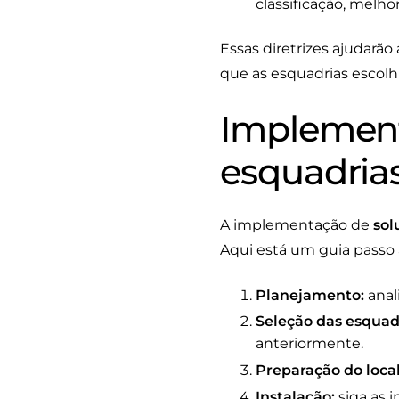
classificação, melho
Essas diretrizes ajudarão
que as esquadrias escolh
Implement
esquadria
A implementação de
sol
Aqui está um guia passo 
Planejamento:
anal
Seleção das esquad
anteriormente.
Preparação do local
Instalação:
siga as i