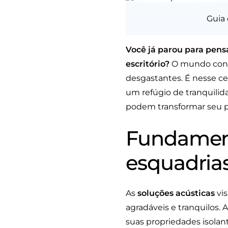
Guia 
Você já parou para pens
escritório?
O mundo conte
desgastantes. É nesse c
um refúgio de tranquilid
podem transformar seu pro
Fundament
esquadria
As
soluções acústicas
vis
agradáveis e tranquilos. 
suas propriedades isolan