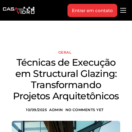
Entrar em contato
Produtos
Área Técnica
Indique+
GERAL
Blog
Técnicas de Execução
Workshop
em Structural Glazing:
Vagas
Transformando
Sobre Nós
Projetos Arquitetônicos
10/09/2025
ADMIN
NO COMMENTS YET