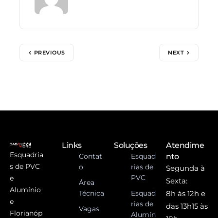
PREVIOUS
NEXT
Links
Soluções
Atendime
Esquadria
Contat
Esquad
nto
s de PVC
o
rias de
Segunda à
PVC
e
Sexta:
Área
Alumínio
Técnica
Esquad
8h às 12h e
e
rias de
das 13h15 às
Vagas
Florianóp
Alumín