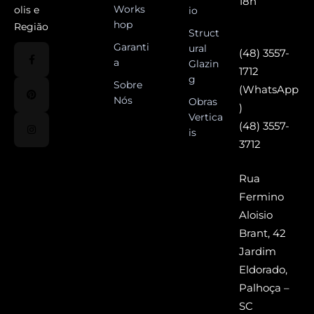
18h
Works
olis e
io
hop
Região
Struct
Garanti
ural
(48) 3557-
a
Glazin
1712
g
Sobre
(WhatsApp
Nós
Obras
)
Vertica
(48) 3557-
is
3712
Rua
Fermino
Aloisio
Brant, 42
Jardim
Eldorado,
Palhoça –
SC