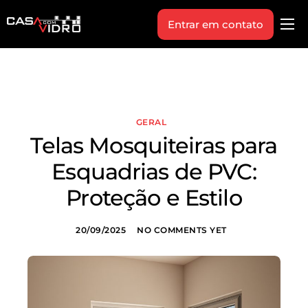
Entrar em contato
Produtos
Área Técnica
Indique+
GERAL
Blog
Telas Mosquiteiras para
Workshop
Esquadrias de PVC:
Vagas
Proteção e Estilo
Sobre Nós
20/09/2025
NO COMMENTS YET