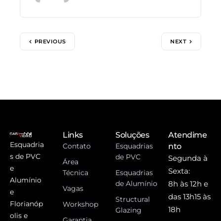
PREVIOUS
NEXT
Links
Soluções
Atendime
Esquadria
Contato
Esquadrias
nto
s de PVC
de PVC
Segunda à
Área
e
Sexta:
Técnica
Esquadrias
Alumínio
de Alumínio
8h às 12h e
Vagas
e
das 13h15 às
Structural
Florianóp
Workshop
18h
Glazing
olis e
Garantia