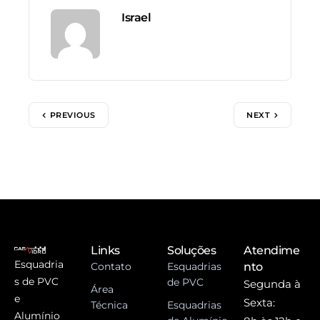
Israel
PREVIOUS
NEXT
Links
Soluções
Atendime
Esquadria
Contato
Esquadrias
nto
s de PVC
de PVC
Segunda à
Área
e
Sexta:
Técnica
Esquadrias
Alumínio