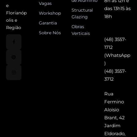
de Alumínio
8h às 12h e
Vagas
e
das 13h15 às
Structural
Florianóp
Workshop
18h
Glazing
olis e
Garantia
Obras
Região
Sobre Nós
Verticais
(48) 3557-
1712
(WhatsApp
)
(48) 3557-
3712
Rua
Fermino
Aloisio
Brant, 42
Jardim
Eldorado,