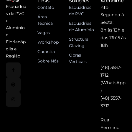
Links
Soluções
Atendime
Esquadria
Contato
Esquadrias
nto
s de PVC
de PVC
Segunda à
Área
e
Sexta:
Técnica
Esquadrias
Alumínio
de Alumínio
8h às 12h e
Vagas
e
das 13h15 às
Structural
Florianóp
Workshop
18h
Glazing
olis e
Garantia
Obras
Região
Sobre Nós
Verticais
(48) 3557-
1712
(WhatsApp
)
(48) 3557-
3712
Rua
Fermino