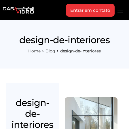
Entrar em contato
Produtos
Área Técnica
design-de-interiores
Indique+
Home
Blog
design-de-interiores
Blog
Workshop
Vagas
Sobre Nós
design-
de-
interiores