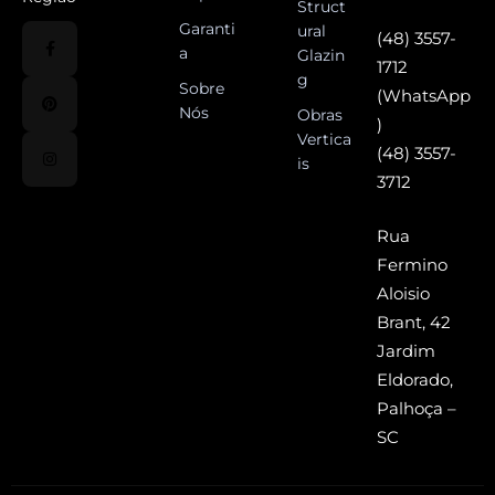
Struct
Garanti
ural
(48) 3557-
a
Glazin
1712
g
Sobre
(WhatsApp
Nós
Obras
)
Vertica
(48) 3557-
is
3712
Rua
Fermino
Aloisio
Brant, 42
Jardim
Eldorado,
Palhoça –
SC