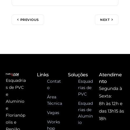
PREVIOUS
NEXT
Links
Soluções
Atendime
Esquadria
Contat
Esquad
nto
s de PVC
o
rias de
Segunda à
PVC
e
Sexta:
Área
Alumínio
Técnica
Esquad
8h às 12h e
e
rias de
das 13h15 às
Vagas
Florianóp
Alumín
18h
Works
olis e
io
hop
Região