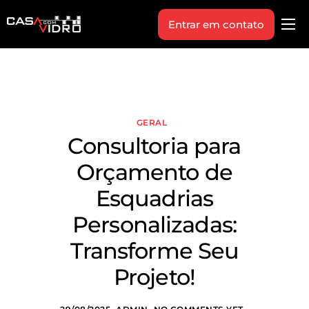
Entrar em contato
Produtos
Área Técnica
Indique+
GERAL
Blog
Consultoria para
Workshop
Orçamento de
Vagas
Esquadrias
Sobre Nós
Personalizadas:
Transforme Seu
Projeto!