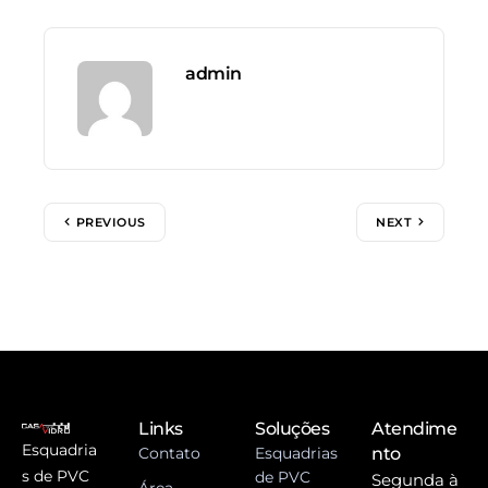
admin
PREVIOUS
NEXT
Links
Soluções
Atendime
Esquadria
Contato
Esquadrias
nto
s de PVC
de PVC
Segunda à