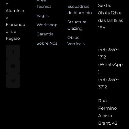
Área
e
Sexta:
Técnica
Esquadrias
Alumínio
de Alumínio
8h às 12h e
Vagas
e
das 13h15 às
Structural
Florianóp
Workshop
18h
Glazing
olis e
Garantia
Obras
Região
Sobre Nós
Verticais
(48) 3557-
1712
(WhatsApp
)
(48) 3557-
3712
Rua
Fermino
Aloisio
Brant, 42