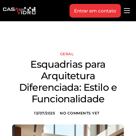
Entrar em contato
Produtos
Área Técnica
Indique+
GERAL
Blog
Esquadrias para
Workshop
Arquitetura
Vagas
Diferenciada: Estilo e
Sobre Nós
Funcionalidade
13/07/2025
NO COMMENTS YET