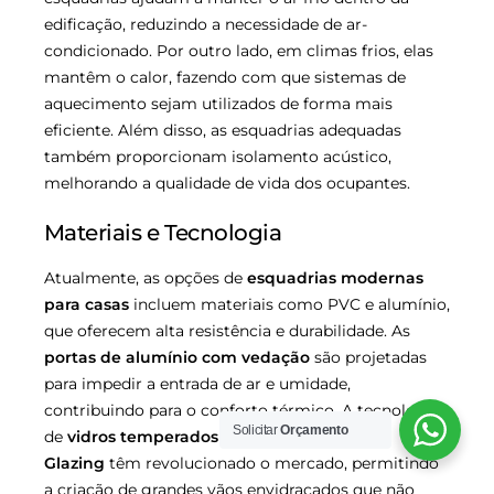
edificação, reduzindo a necessidade de ar-
condicionado. Por outro lado, em climas frios, elas
mantêm o calor, fazendo com que sistemas de
aquecimento sejam utilizados de forma mais
eficiente. Além disso, as esquadrias adequadas
também proporcionam isolamento acústico,
melhorando a qualidade de vida dos ocupantes.
Materiais e Tecnologia
Atualmente, as opções de
esquadrias modernas
para casas
incluem materiais como PVC e alumínio,
que oferecem alta resistência e durabilidade. As
portas de alumínio com vedação
são projetadas
para impedir a entrada de ar e umidade,
contribuindo para o conforto térmico. A tecnologia
Solicitar
Orçamento
de
vidros temperados
e o uso do
Structural
Glazing
têm revolucionado o mercado, permitindo
a criação de grandes vãos envidraçados que não