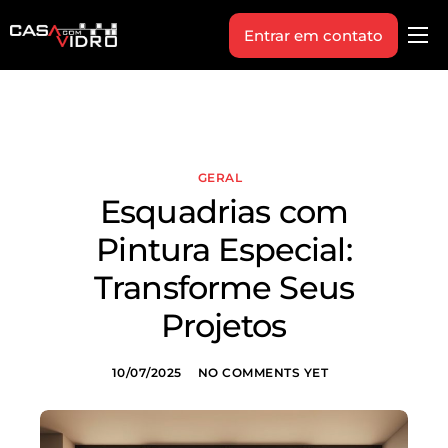
Entrar em contato
Produtos
Área Técnica
Indique+
GERAL
Blog
Esquadrias com
Workshop
Pintura Especial:
Vagas
Transforme Seus
Sobre Nós
Projetos
10/07/2025
NO COMMENTS YET