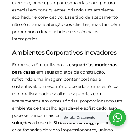
exemplo, pode optar por esquadrias com pintura
especial em tons quentes, criando um ambiente
acolhedor e convidativo. Esse tipo de acabamento
não só chama a atenção dos clientes, mas também
proporciona durabilidade e resistência às
intempéries.
Ambientes Corporativos Inovadores
Empresas têm utilizado as
esquadrias modernas
para casas
em seus projetos de construção,
refletindo uma imagem contemporânea e
sustentável. Um escritório que adota uma estética
minimalista pode escolher esquadrias com
acabamentos em cores sóbrias, proporcionando um
ambiente de trabalho agradável e sofisticado. Isso
pode ser ainda mais potencializado com o uso de
Solicitar
Orçamento
soluções a
base de
Structural Glazing
, que permite
criar fachadas de vidro impressionantes, unindo