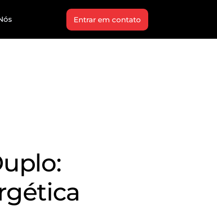
Nós
Entrar em contato
uplo:
rgética