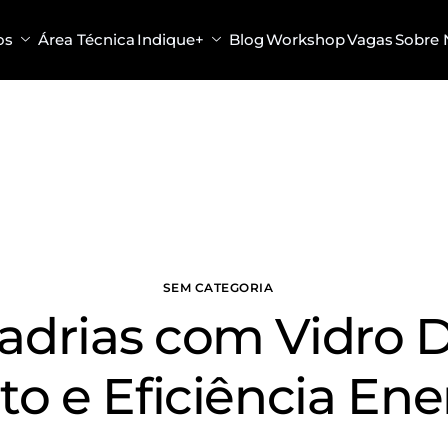
os
Área Técnica
Indique+
Blog
Workshop
Vagas
Sobre 
SEM CATEGORIA
adrias com Vidro D
to e Eficiência Ene