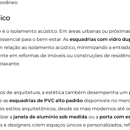
orâneo.
ico
e é o isolamento acústico. Em áreas urbanas ou próxima
essencial para o bem-estar. As
esquadrias com vidro du
elação ao isolamento acústico, minimizando a entrada 
nte em reformas de imóveis ou construções de residên
elaxante.
tos de arquitetura, a estética também desempenha um pa
e as
esquadrias de PVC alto padrão
disponíveis no merc
s estilos arquitetônicos, desde os mais modernos até os 
izar a
janela de alumínio sob medida
ou a
porta com e
s e designers criem espaços únicos e personalizados, re