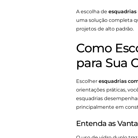
A escolha de
esquadrias
uma solução completa qu
projetos de alto padrão.
Como Esco
para Sua 
Escolher
esquadrias com
orientações práticas, voc
esquadrias desempenham u
principalmente em const
Entenda as Vanta
O uso de vidro duplo traz 