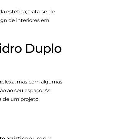
a estética; trata-se de
gn de interiores em
idro Duplo
omplexa, mas com algumas
ção ao seu espaço. As
a de um projeto,
to acústico
é um dos