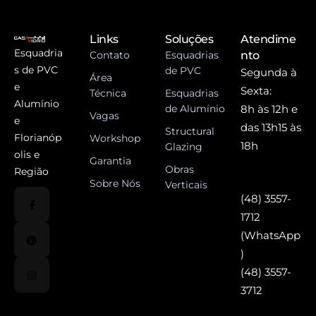
Links
Soluções
Atendime
Esquadria
Contato
Esquadrias
nto
s de PVC
de PVC
Segunda à
Área
e
Sexta:
Técnica
Esquadrias
Alumínio
de Alumínio
8h às 12h e
Vagas
e
das 13h15 às
Structural
Florianóp
Workshop
18h
Glazing
olis e
Garantia
Obras
Região
Sobre Nós
Verticais
(48) 3557-
1712
(WhatsApp
)
(48) 3557-
3712