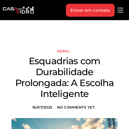
Entrar em contato
Produtos
Área Técnica
Indique+
GERAL
Blog
Esquadrias com
Workshop
Durabilidade
Vagas
Prolongada: A Escolha
Sobre Nós
Inteligente
16/07/2025
NO COMMENTS YET