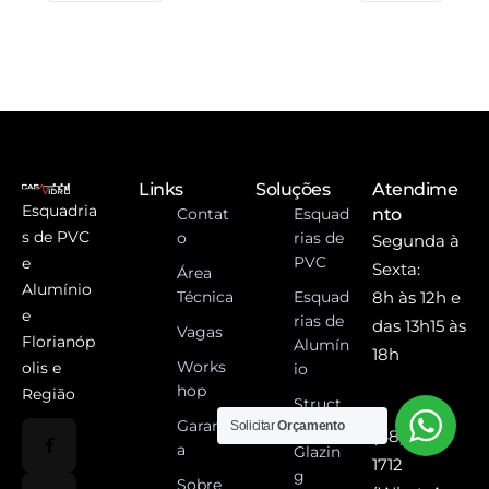
Links
Soluções
Atendime
Esquadria
Contat
Esquad
nto
s de PVC
o
rias de
Segunda à
PVC
e
Sexta:
Área
Alumínio
Técnica
Esquad
8h às 12h e
e
rias de
das 13h15 às
Vagas
Florianóp
Alumín
18h
Works
olis e
io
hop
Região
Struct
Garanti
Solicitar
Orçamento
ural
(48) 3557-
a
Glazin
1712
g
Sobre