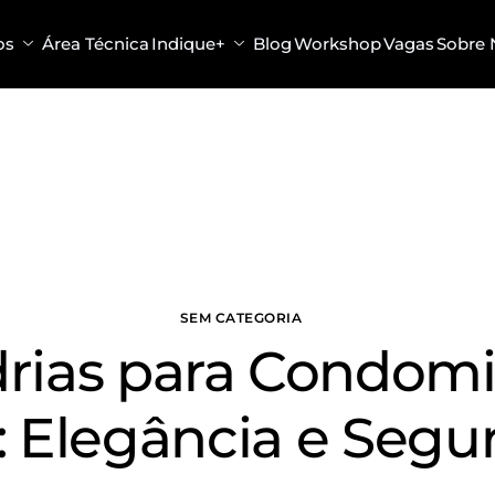
os
Área Técnica
Indique+
Blog
Workshop
Vagas
Sobre 
SEM CATEGORIA
rias para Condomi
: Elegância e Segu