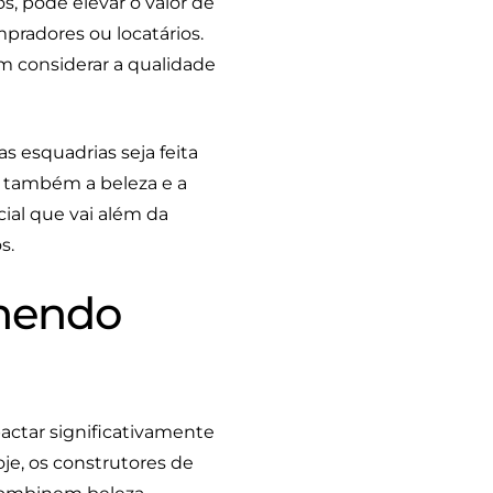
, pode elevar o valor de
pradores ou locatários.
m considerar a qualidade
s esquadrias seja feita
s também a beleza e a
ial que vai além da
s.
lhendo
ctar significativamente
je, os construtores de