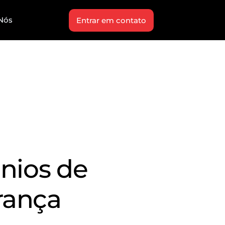
Nós
Entrar em contato
nios de
rança