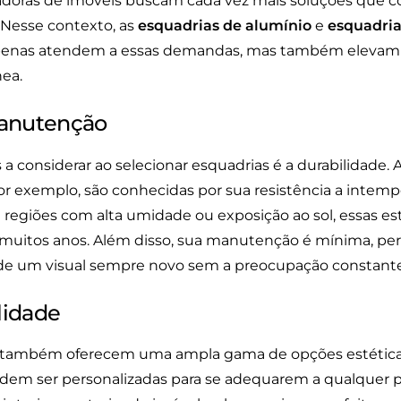
oradoras de imóveis buscam cada vez mais soluções que 
. Nesse contexto, as
esquadrias de alumínio
e
esquadri
enas atendem a essas demandas, mas também elevam o
ea.
Manutenção
 a considerar ao selecionar esquadrias é a durabilidade. 
or exemplo, são conhecidas por sua resistência a intempé
 regiões com alta umidade ou exposição ao sol, essas 
r muitos anos. Além disso, sua manutenção é mínima, pe
 de um visual sempre novo sem a preocupação constante
ilidade
 também oferecem uma ampla gama de opções estética
em ser personalizadas para se adequarem a qualquer pr