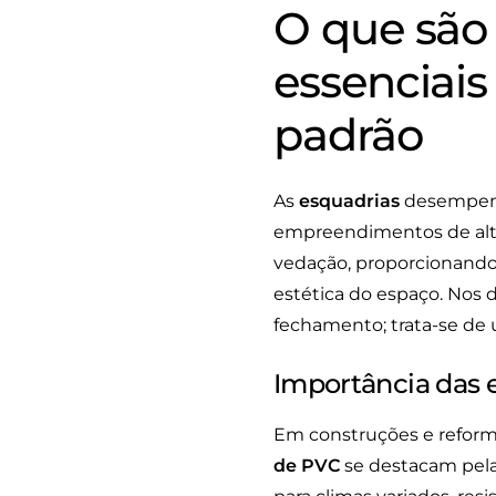
O que são 
essenciai
padrão
As
esquadrias
desempenh
empreendimentos de alto 
vedação, proporcionando
estética do espaço. Nos 
fechamento; trata-se de 
Importância das 
Em construções e refor
de PVC
se destacam pela