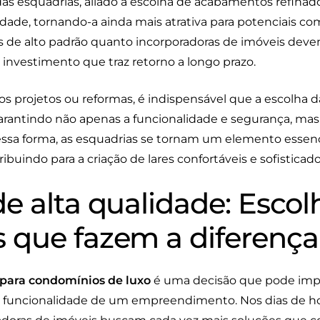
 esquadrias, aliado à escolha de acabamentos refinados
de, tornando-a ainda mais atrativa para potenciais com
s de alto padrão quanto incorporadoras de imóveis deve
nvestimento que traz retorno a longo prazo.
os projetos ou reformas, é indispensável que a escolha da
garantindo não apenas a funcionalidade e segurança, ma
essa forma, as esquadrias se tornam um elemento essenc
ibuindo para a criação de lares confortáveis e sofisticado
de alta qualidade: Esco
s que fazem a diferença
 para condomínios de luxo
é uma decisão que pode impa
a funcionalidade de um empreendimento. Nos dias de ho