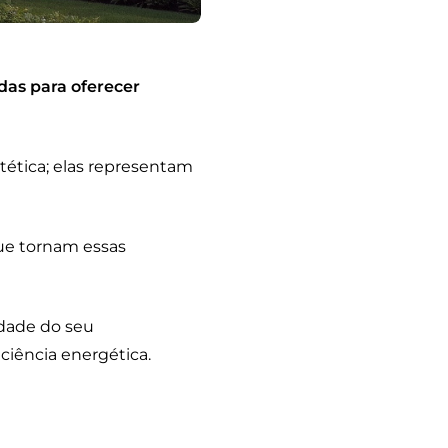
das para oferecer
ética; elas representam
que tornam essas
idade do seu
iência energética.