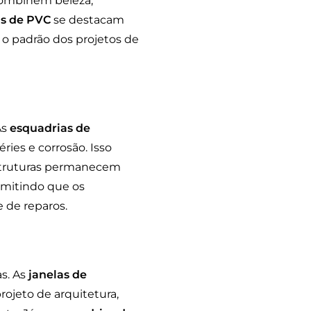
combinem beleza,
as de PVC
se destacam
 padrão dos projetos de
As
esquadrias de
ries e corrosão. Isso
estruturas permanecem
rmitindo que os
 de reparos.
s. As
janelas de
ojeto de arquitetura,