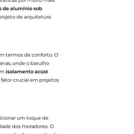
stéticas por muito mais
s de alumínio sob
projeto de arquitetura
m termos de conforto. O
anas, onde o barulho
bom
isolamento acúst
ator crucial em projetos
dicionar um toque de
idade dos moradores. O