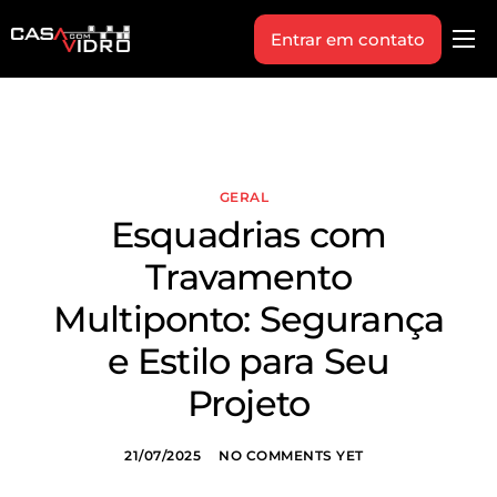
Entrar em contato
Produtos
Área Técnica
Indique+
GERAL
Blog
Esquadrias com
Workshop
Travamento
Vagas
Multiponto: Segurança
Sobre Nós
e Estilo para Seu
Projeto
21/07/2025
NO COMMENTS YET