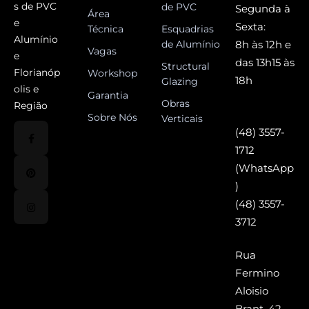
s de PVC
de PVC
Segunda à
Área
e
Sexta:
Técnica
Esquadrias
Alumínio
de Alumínio
8h às 12h e
Vagas
e
das 13h15 às
Structural
Florianóp
Workshop
18h
Glazing
olis e
Garantia
Obras
Região
Sobre Nós
Verticais
(48) 3557-
1712
(WhatsApp
)
(48) 3557-
3712
Rua
Fermino
Aloisio
Brant, 42