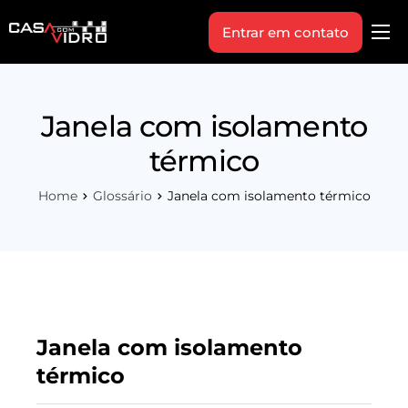
Entrar em contato
Produtos
Área Técnica
Janela com isolamento
Indique+
térmico
Blog
Home
Glossário
Janela com isolamento térmico
Workshop
Vagas
Sobre Nós
Janela com isolamento
térmico