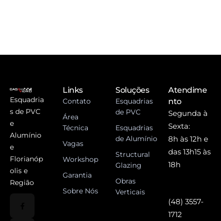
Links
Soluções
Atendime
Esquadria
Contato
Esquadrias
nto
s de PVC
de PVC
Segunda à
Área
e
Sexta:
Técnica
Esquadrias
Alumínio
de Alumínio
8h às 12h e
Vagas
e
das 13h15 às
Structural
Florianóp
Workshop
18h
Glazing
olis e
Garantia
Obras
Região
Sobre Nós
Verticais
(48) 3557-
1712