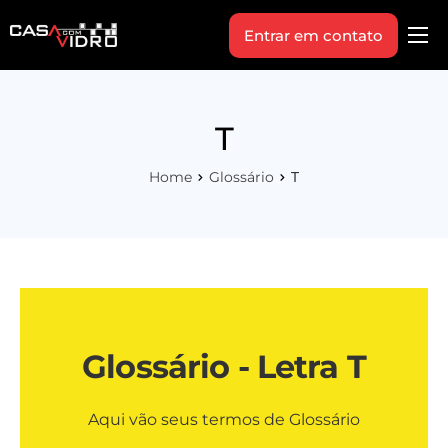
Entrar em contato
Produtos
Área Técnica
T
Indique+
Home
Glossário
T
Blog
Workshop
Vagas
Sobre Nós
Glossário - Letra T
Aqui vão seus termos de Glossário