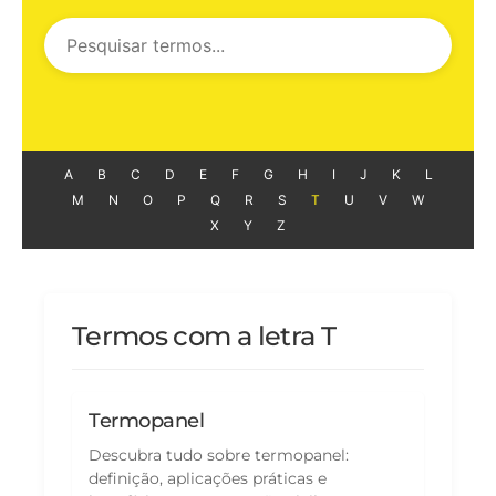
A
B
C
D
E
F
G
H
I
J
K
L
M
N
O
P
Q
R
S
T
U
V
W
X
Y
Z
Termos com a letra T
Termopanel
Descubra tudo sobre termopanel:
definição, aplicações práticas e