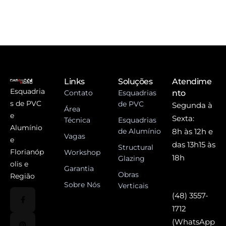
Links
Soluções
Atendime
Esquadria
Contato
Esquadrias
nto
s de PVC
de PVC
Segunda à
Área
e
Sexta:
Técnica
Esquadrias
Alumínio
de Alumínio
8h às 12h e
Vagas
e
das 13h15 às
Structural
Florianóp
Workshop
18h
Glazing
olis e
Garantia
Obras
Região
Sobre Nós
Verticais
(48) 3557-
1712
(WhatsApp