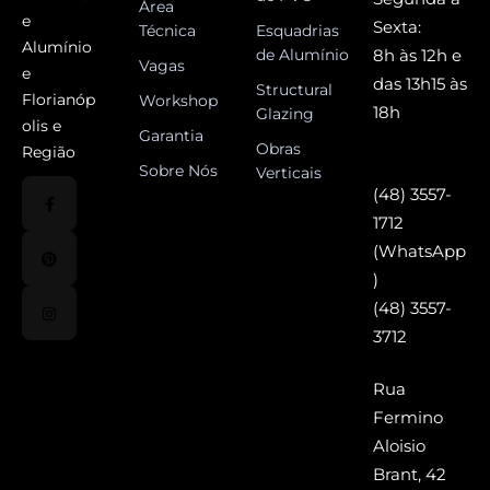
Área
e
Sexta:
Técnica
Esquadrias
Alumínio
de Alumínio
8h às 12h e
Vagas
e
das 13h15 às
Structural
Florianóp
Workshop
18h
Glazing
olis e
Garantia
Obras
Região
Sobre Nós
Verticais
(48) 3557-
1712
(WhatsApp
)
(48) 3557-
3712
Rua
Fermino
Aloisio
Brant, 42