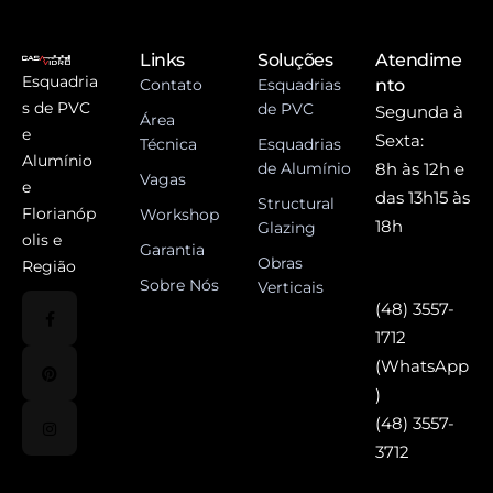
Links
Soluções
Atendime
Esquadria
Contato
Esquadrias
nto
s de PVC
de PVC
Segunda à
Área
e
Sexta:
Técnica
Esquadrias
Alumínio
de Alumínio
8h às 12h e
Vagas
e
das 13h15 às
Structural
Florianóp
Workshop
18h
Glazing
olis e
Garantia
Obras
Região
Sobre Nós
Verticais
(48) 3557-
1712
(WhatsApp
)
(48) 3557-
3712