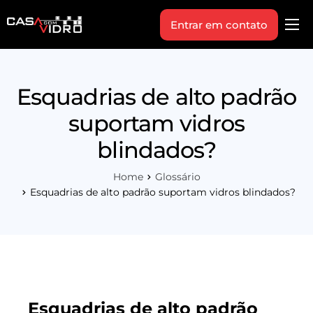
Entrar em contato
Produtos
Área Técnica
Esquadrias de alto padrão
Indique+
suportam vidros
Blog
blindados?
Workshop
Home
Glossário
Vagas
Esquadrias de alto padrão suportam vidros blindados?
Sobre Nós
Esquadrias de alto padrão