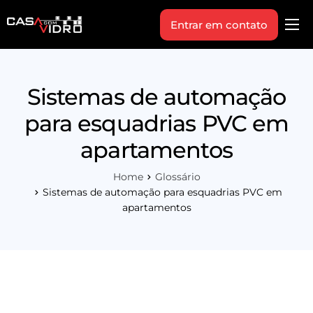
Entrar em contato
Produtos
Área Técnica
Sistemas de automação
Indique+
para esquadrias PVC em
Blog
apartamentos
Workshop
Home
Glossário
Vagas
Sistemas de automação para esquadrias PVC em
apartamentos
Sobre Nós