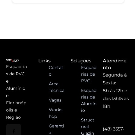
Links
Soluções
Atendime
Esquadria
Contat
Esquad
nto
s de PVC
o
rias de
Segunda à
PVC
e
Sexta:
Área
Alumínio
Técnica
Esquad
8h às 12h e
e
rias de
das 13h15 às
Vagas
Florianóp
Alumín
18h
Works
olis e
io
hop
Região
Struct
Garanti
ural
(48) 3557-
a
Glazin