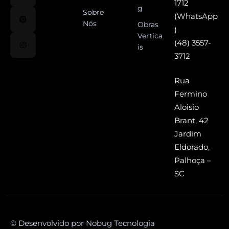
1712
g
Sobre
(WhatsApp
Nós
Obras
)
Vertica
(48) 3557-
is
3712
Rua
Fermino
Aloisio
Brant, 42
Jardim
Eldorado,
Palhoça –
SC
© Desenvolvido por Nobug Tecnologia