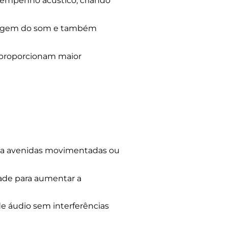
sempenho acústico, criando
assagem do som e também
s proporcionam maior
s a avenidas movimentadas ou
ade para aumentar a
e áudio sem interferências