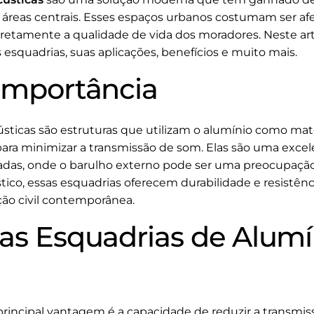
áreas centrais. Esses espaços urbanos costumam ser afet
iretamente a qualidade de vida dos moradores. Neste ar
esquadrias, suas aplicações, benefícios e muito mais.
 Importância
sticas são estruturas que utilizam o alumínio como mater
ara minimizar a transmissão de som. Elas são uma exce
das, onde o barulho externo pode ser uma preocupação
ico, essas esquadrias oferecem durabilidade e resistência
ão civil contemporânea.
das Esquadrias de Alumí
 principal vantagem é a capacidade de reduzir a transmi