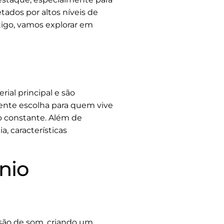
ados por altos níveis de
tigo, vamos explorar em
ial principal e são
lente escolha para quem vive
 constante. Além de
, características
nio
ssão de som, criando um