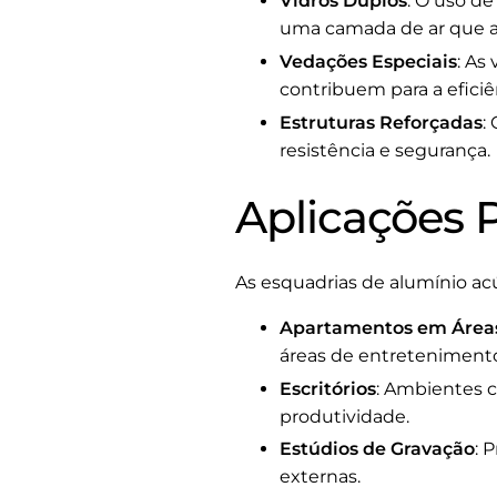
Vidros Duplos
: O uso d
uma camada de ar que a
Vedações Especiais
: As
contribuem para a eficiê
Estruturas Reforçadas
:
resistência e segurança.
Aplicações P
As esquadrias de alumínio acús
Apartamentos em Área
áreas de entreteniment
Escritórios
: Ambientes 
produtividade.
Estúdios de Gravação
: 
externas.