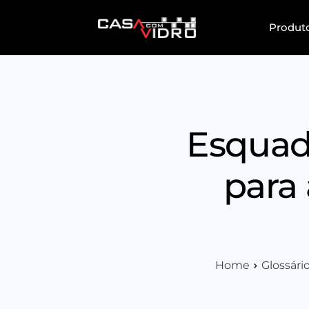
Produt
Esquadr
para
Home
Glossári