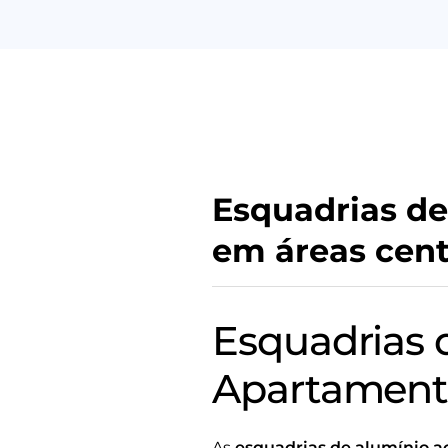
Esquadrias de
em áreas cent
Esquadrias 
Apartamento
As
esquadrias de alumínio a