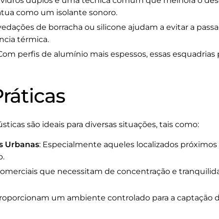
e vidros duplos é uma técnica comum que melhora o de
tua como um isolante sonoro.
 vedações de borracha ou silicone ajudam a evitar a p
ncia térmica.
 Com perfis de alumínio mais espessos, essas esquadria
ráticas
ticas são ideais para diversas situações, tais como:
s Urbanas
: Especialmente aqueles localizados próximo
o.
comerciais que necessitam de concentração e tranquilid
Proporcionam um ambiente controlado para a captação d