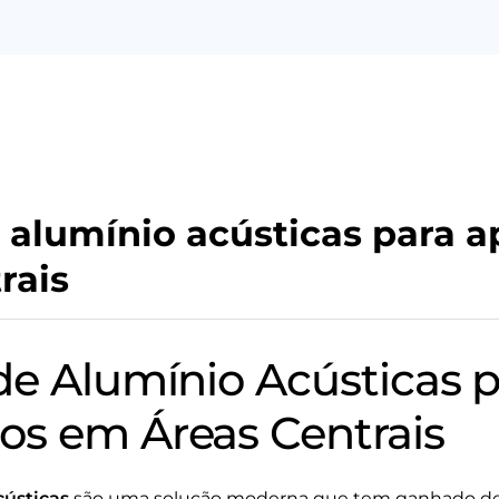
 alumínio acústicas para 
rais
de Alumínio Acústicas p
s em Áreas Centrais
cústicas
são uma solução moderna que tem ganhado de