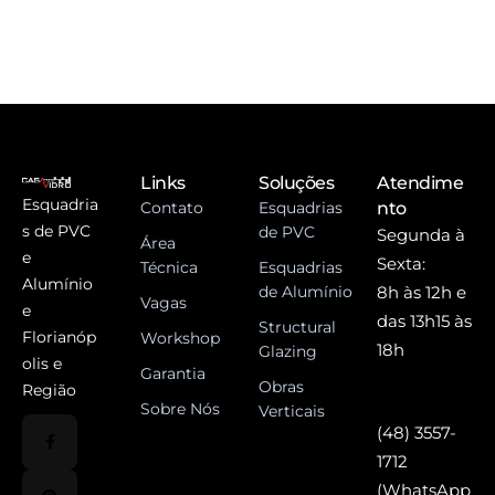
Links
Soluções
Atendime
Esquadria
Contato
Esquadrias
nto
s de PVC
de PVC
Segunda à
Área
e
Sexta:
Técnica
Esquadrias
Alumínio
de Alumínio
8h às 12h e
Vagas
e
das 13h15 às
Structural
Florianóp
Workshop
18h
Glazing
olis e
Garantia
Obras
Região
Sobre Nós
Verticais
(48) 3557-
1712
(WhatsApp