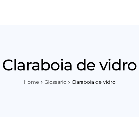
os
Área Técnica
Indique+
Blog
Workshop
Vagas
Sobre 
Claraboia de vidro
Home
Glossário
Claraboia de vidro