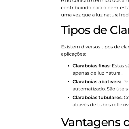
e no conforto térmico dos am
contribuindo para o bem-esta
uma vez que a luz natural red
Tipos de Cla
Existem diversos tipos de cla
aplicações:
Claraboias fixas:
Estas s
apenas de luz natural.
Claraboias abatíveis:
Per
automatizado. São úteis
Claraboias tubulares:
Co
através de tubos reflexiv
Vantagens d