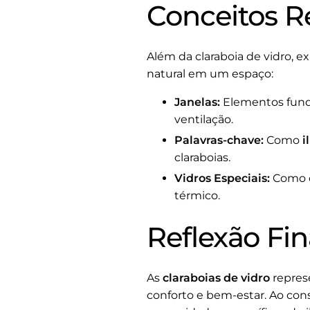
Conceitos R
Além da claraboia de vidro,
natural em um espaço:
Janelas:
Elementos fund
ventilação.
Palavras-chave:
Como
i
claraboias.
Vidros Especiais:
Como o
térmico.
Reflexão Fin
As
claraboias de vidro
repres
conforto e bem-estar. Ao cons