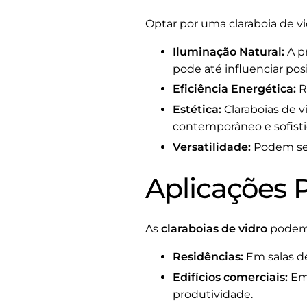
Optar por uma claraboia de vi
Iluminação Natural:
A pr
pode até influenciar po
Eficiência Energética:
R
Estética:
Claraboias de 
contemporâneo e sofisti
Versatilidade:
Podem ser 
Aplicações P
As
claraboias de vidro
podem s
Residências:
Em salas de
Edifícios comerciais:
Em 
produtividade.