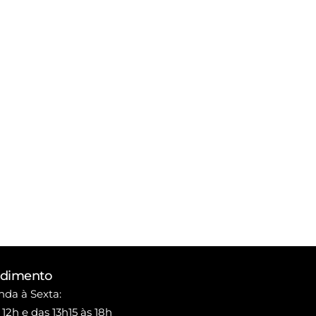
ndimento
da à Sexta:
 12h e das 13h15 às 18h