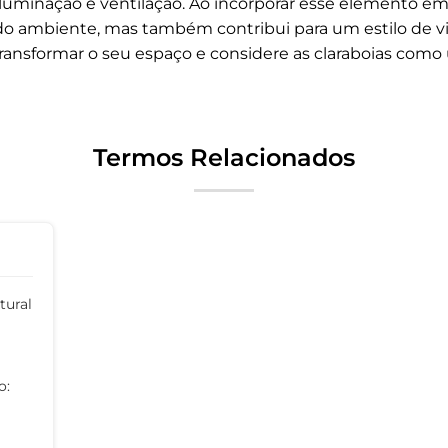
iluminação e ventilação. Ao incorporar esse elemento em
do ambiente, mas também contribui para um estilo de vi
ransformar o seu espaço e considere as claraboias com
Termos Relacionados
tural
o: