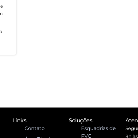
de
em
a
Links
Soluções
Ate
Contato
Esquadrias de
Segun
PVC
8h às