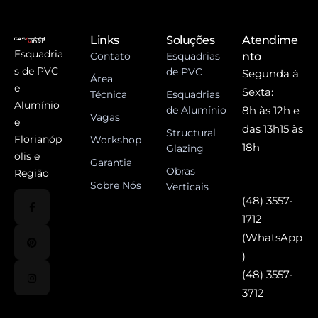
Links
Soluções
Atendime
Esquadria
Contato
Esquadrias
nto
s de PVC
de PVC
Segunda à
Área
e
Sexta:
Técnica
Esquadrias
Alumínio
de Alumínio
8h às 12h e
Vagas
e
das 13h15 às
Structural
Florianóp
Workshop
18h
Glazing
olis e
Garantia
Obras
Região
Sobre Nós
Verticais
(48) 3557-
1712
(WhatsApp
)
(48) 3557-
3712