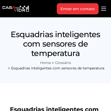
Entrar em contato
Produtos
Área Técnica
Esquadrias inteligentes
Indique+
com sensores de
Blog
temperatura
Workshop
Home
Glossário
Vagas
Esquadrias inteligentes com sensores de temperatura
Sobre Nós
Esquadrias inteligentes com