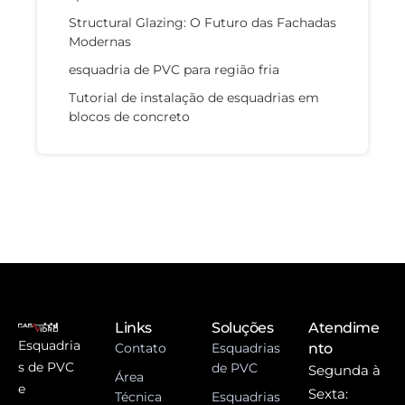
Structural Glazing: O Futuro das Fachadas
Modernas
esquadria de PVC para região fria
Tutorial de instalação de esquadrias em
blocos de concreto
Links
Soluções
Atendime
Esquadria
Contato
Esquadrias
nto
s de PVC
de PVC
Segunda à
Área
e
Sexta:
Técnica
Esquadrias