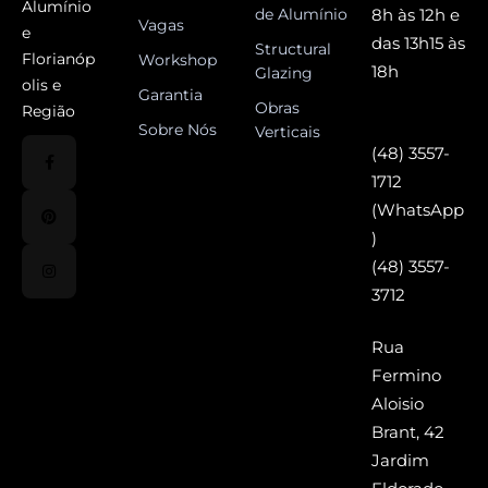
Alumínio
de Alumínio
8h às 12h e
Vagas
e
das 13h15 às
Structural
Florianóp
Workshop
18h
Glazing
olis e
Garantia
Obras
Região
Sobre Nós
Verticais
(48) 3557-
1712
(WhatsApp
)
(48) 3557-
3712
Rua
Fermino
Aloisio
Brant, 42
Jardim