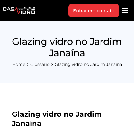
Entrar em contato
Produtos
Área Técnica
Glazing vidro no Jardim
Indique+
Janaína
Blog
Home
Glossário
Glazing vidro no Jardim Janaína
Workshop
Vagas
Sobre Nós
Glazing vidro no Jardim
Janaína