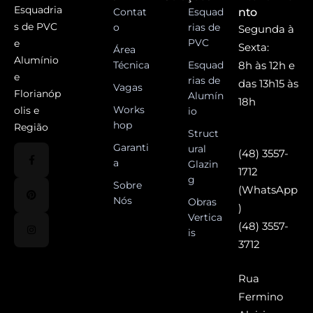
Esquadria
Contat
Esquad
nto
s de PVC
o
rias de
Segunda à
PVC
e
Sexta:
Área
Alumínio
Técnica
Esquad
8h às 12h e
e
rias de
das 13h15 às
Vagas
Florianóp
Alumín
18h
Works
olis e
io
hop
Região
Struct
Garanti
ural
(48) 3557-
a
Glazin
1712
g
Sobre
(WhatsApp
Nós
Obras
)
Vertica
(48) 3557-
is
3712
Rua
Fermino